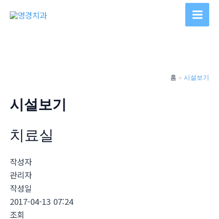
콘
텐
Main
츠
Men
로
건
너
홈
시설보기
뛰
기
시설보기
치료실
작성자
관리자
작성일
2017-04-13 07:24
조회