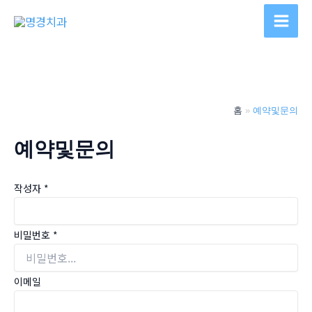
콘
텐
Main
츠
Men
로
건
너
홈
예약및문의
뛰
기
예약및문의
작성자
*
비밀번호
*
이메일