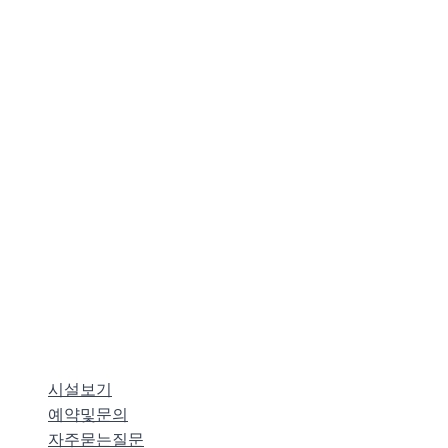
시설보기
예약및문의
자주묻는질문