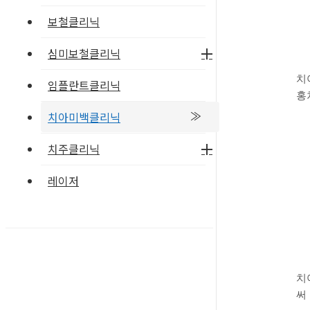
보철클리닉
심미보철클리닉
치
임플란트클리닉
홍
치아미백클리닉
치주클리닉
레이저
치
써