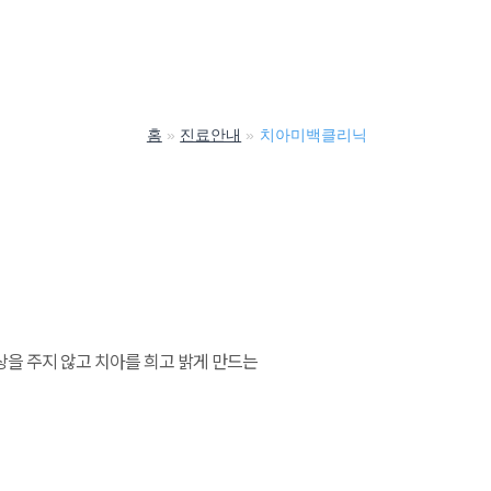
홈
진료안내
치아미백클리닉
을 주지 않고 치아를 희고 밝게 만드는