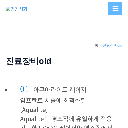
콘
텐
Main
츠
Men
로
건
너
홈
진료장비old
뛰
기
진료장비old
01
아쿠아라이트 레이저
임프란트 시술에 최적화된
[Aqualite]
Aqualite는 경조직에 유일하게 적용
가능한 Er:YAG 레이저와 연조직에서