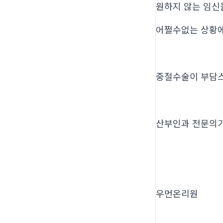
원하지 않는 임신
어쩔수없는 상황
중절수술이 부담
산부인과 전문의
우먼온리원