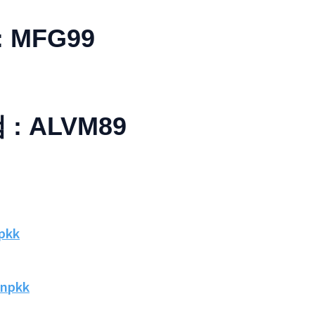
: MFG99
: ALVM89
npkk
/npkk