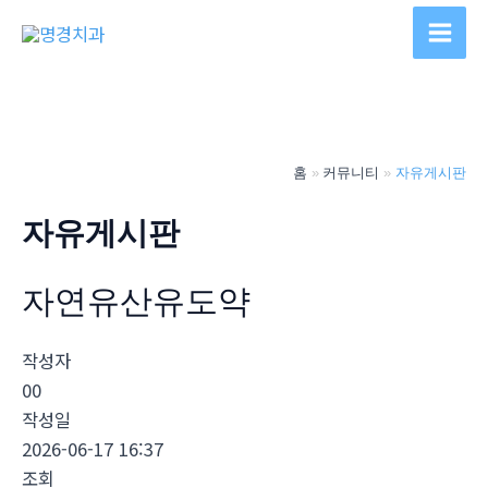
콘
텐
Main
츠
Men
로
건
너
홈
커뮤니티
자유게시판
뛰
기
자유게시판
자연유산유도약
작성자
00
작성일
2026-06-17 16:37
조회