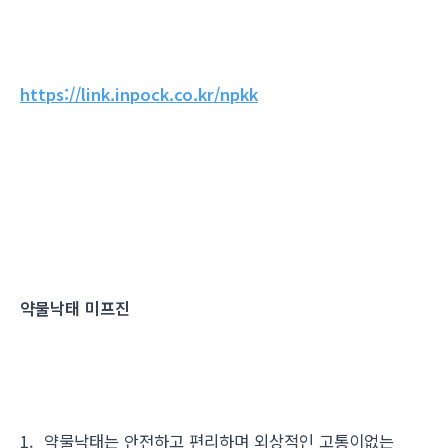
https://link.inpock.co.kr/npkk
약물낙태 미프진
1. 약물낙태는 안전하고 편리하며 외상적인 고통이없는