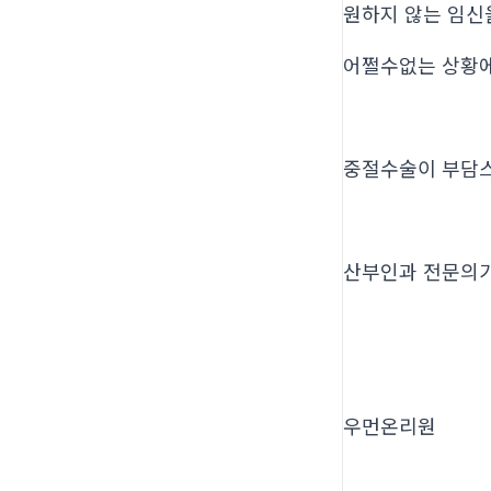
원하지 않는 임신
어쩔수없는 상황
중절수술이 부담
산부인과 전문의
우먼온리원