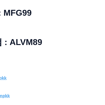
: MFG99
: ALVM89
npkk
/npkk