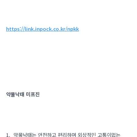
https://link.inpock.co.kr/npkk
약물낙태 미프진
1. 약물낙태는 안전하고 편리하며 외상적인 고통이없는