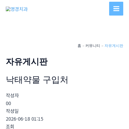
콘
텐
Main
츠
Men
로
건
너
홈
커뮤니티
자유게시판
뛰
기
자유게시판
낙­태약물 구입처
작성자
00
작성일
2026-06-18 01:15
조회