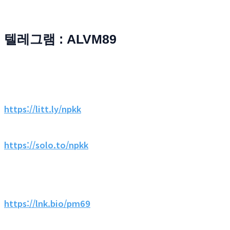
텔레그램 : ALVM89
https://litt.ly/npkk
https://solo.to/npkk
https://lnk.bio/pm69