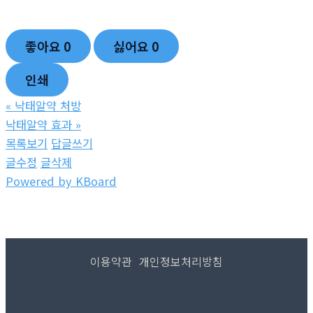
좋아요
0
싫어요
0
인쇄
«
낙­태알약 처방
낙­태알약 효과
»
목록보기
답글쓰기
글수정
글삭제
Powered by KBoard
이용약관
개인정보처리방침