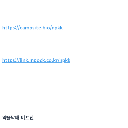
https://campsite.bio/npkk
https://link.inpock.co.kr/npkk
약물낙태 미프진