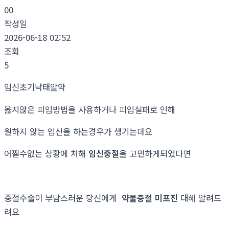
00
작성일
2026-06-18 02:52
조회
5
임신초기낙­태알약
옳지않은 피임방법을 사용하거나 피임실패로 인해
원하지 않는 임신을 하는경우가 생기는데요
어쩔수없는 상황에 처해
임신중절
을 고민하게되었다면
중절수술이 부담스러운 당신에게
약물중절 미프진
대해 알려드
려요