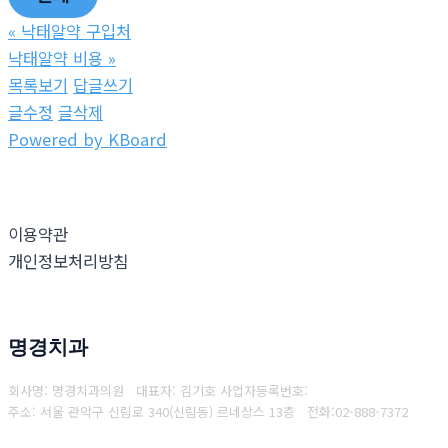
«
낙­태알약 구입처
낙­태알약 비용
»
목록보기
답글쓰기
글수정
글삭제
Powered by KBoard
이용약관
개인정보처리방침
명경치과
회사명: 명경치과의원 대표자: 김기호
사업자등록번호:
주소: 서울 관악구 신림로 340(신림동) 르네상스 13층
전화:
02-888-7372
Copyright © 2025 명경치과. All rights reserved.
Created by
Yescall.com
[
관리자
]