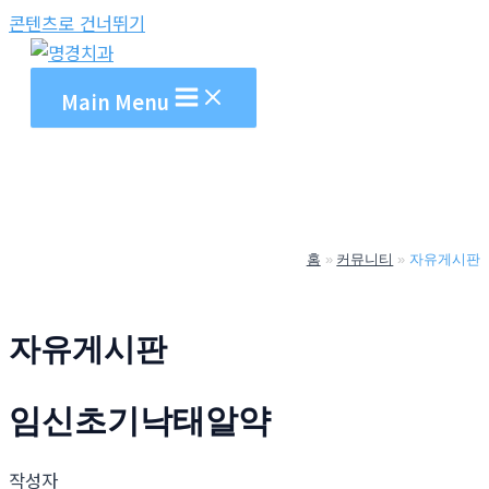
콘텐츠로 건너뛰기
Main Menu
홈
커뮤니티
자유게시판
자유게시판
임신초기낙­태알약
작성자