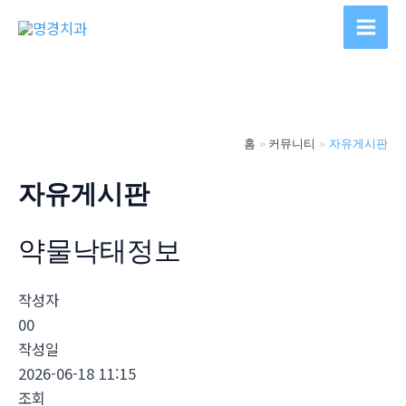
콘
텐
Main
츠
Men
로
건
너
홈
커뮤니티
자유게시판
뛰
기
자유게시판
약물낙­태정보
작성자
00
작성일
2026-06-18 11:15
조회