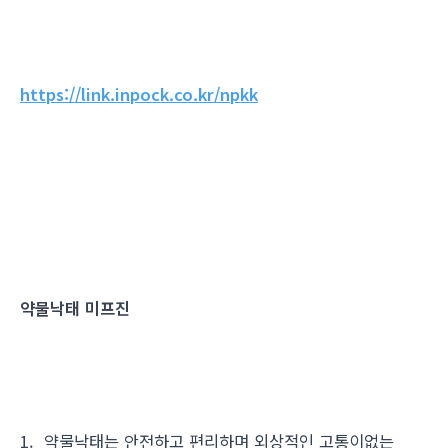
https://link.inpock.co.kr/npkk
약물낙태 미프진
1. 약물낙태는 안전하고 편리하며 외상적인 고통이없는