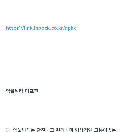
https://link.inpock.co.kr/npkk
약물낙태 미프진
1. 약물낙태는 안전하고 편리하며 외상적인 고통이없는