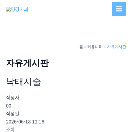
콘
텐
Main
츠
Men
로
건
너
홈
커뮤니티
자유게시판
뛰
기
자유게시판
낙­태시술
작성자
00
작성일
2026-06-18 12:18
조회