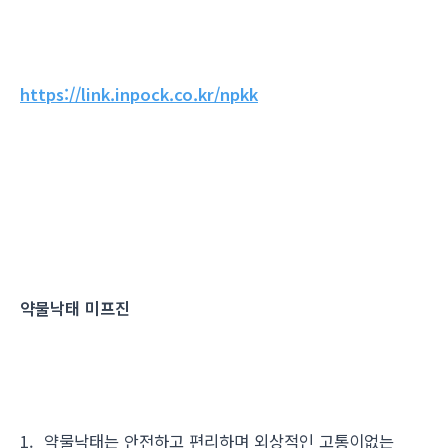
https://link.inpock.co.kr/npkk
약물낙태 미프진
1. 약물낙태는 안전하고 편리하며 외상적인 고통이없는