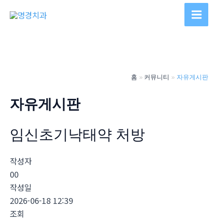
콘
텐
Main
츠
Men
로
건
너
홈
커뮤니티
자유게시판
뛰
기
자유게시판
임신초기낙­태약 처방
작성자
00
작성일
2026-06-18 12:39
조회