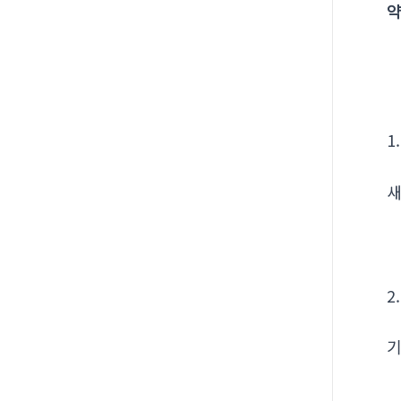
약
1
새
2
기