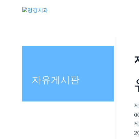
콘
텐
츠
로
건
너
뛰
기
자유게시판
0
2