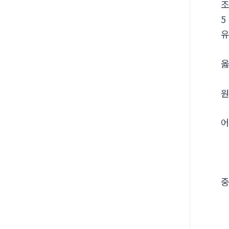
5
유
옳
원
어