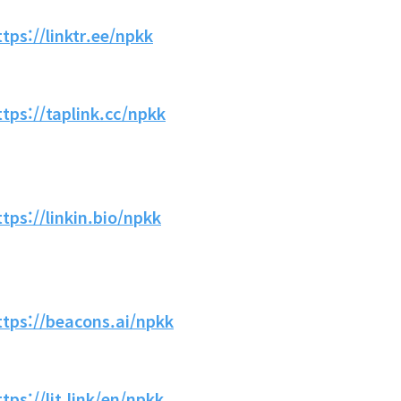
ttps://linktr.ee/npkk
ttps://taplink.cc/npkk
ttps://linkin.bio/npkk
ttps://beacons.ai/npkk
ttps://lit.link/en/npkk