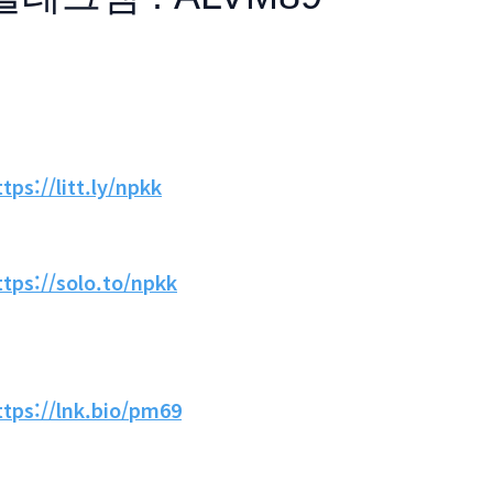
ttps://litt.ly/npkk
ttps://solo.to/npkk
ttps://lnk.bio/pm69