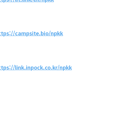
ttps://campsite.bio/npkk
ttps://link.inpock.co.kr/npkk