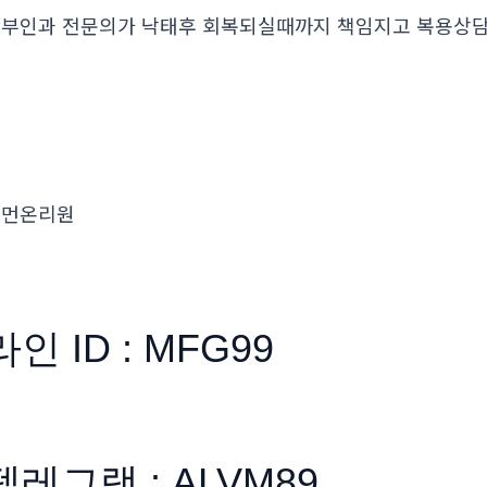
부인과 전문의가 낙태후 회복되실때까지 책임지고 복용
우먼온리원
라인 ID : MFG99
텔레그램 : ALVM89