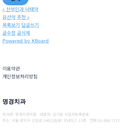
«
산부인과 낙­태약
유산약 추천
»
목록보기
답글쓰기
글수정
글삭제
Powered by KBoard
이용약관
개인정보처리방침
명경치과
회사명: 명경치과의원 대표자: 김기호
사업자등록번호:
주소: 서울 관악구 신림로 340(신림동) 르네상스 13층
전화:
02-888-7372
Copyright © 2025 명경치과. All rights reserved.
Created by
Yescall.com
[
관리자
]