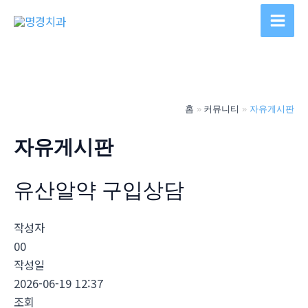
콘
텐
Main
츠
Men
로
건
너
홈
커뮤니티
자유게시판
뛰
기
자유게시판
유산알약 구입상담
작성자
00
작성일
2026-06-19 12:37
조회