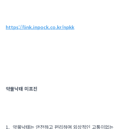
https://link.inpock.co.kr/npkk
약물낙태 미프진
1. 약물낙태는 안전하고 편리하며 외상적인 고통이없는