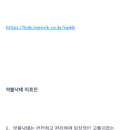
https://link.inpock.co.kr/npkk
약물낙태 미프진
1. 약물낙태는 안전하고 편리하며 외상적인 고통이없는