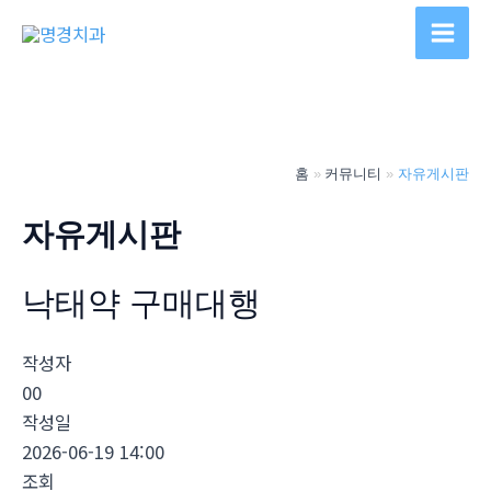
콘
텐
Main
츠
Men
로
건
너
홈
커뮤니티
자유게시판
뛰
기
자유게시판
낙­태약 구매대행
작성자
00
작성일
2026-06-19 14:00
조회