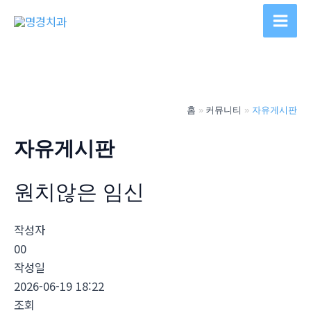
콘
텐
Main
츠
Men
로
건
너
홈
커뮤니티
자유게시판
뛰
기
자유게시판
원치않은 임신
작성자
00
작성일
2026-06-19 18:22
조회