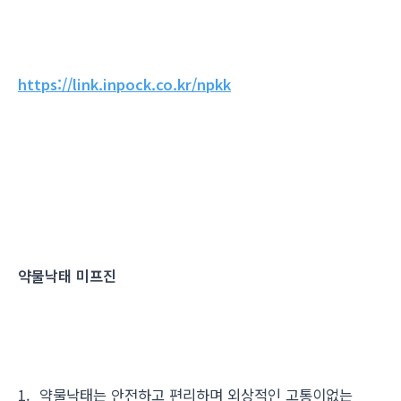
https://link.inpock.co.kr/npkk
약물낙태 미프진
1. 약물낙태는 안전하고 편리하며 외상적인 고통이없는