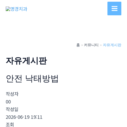
콘
텐
Main
츠
Men
로
건
너
홈
커뮤니티
자유게시판
뛰
기
자유게시판
안전 낙­태방법
작성자
00
작성일
2026-06-19 19:11
조회