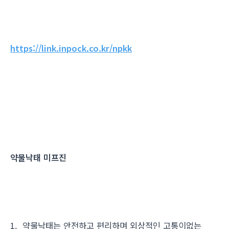
https://link.inpock.co.kr/npkk
약물낙태 미프진
1. 약물낙태는 안전하고 편리하며 외상적인 고통이없는