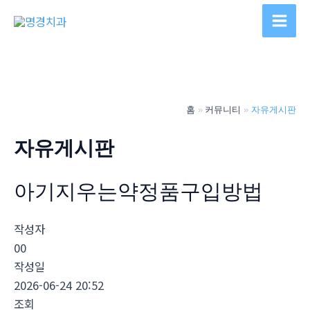
콘
텐
Main
츠
Men
로
건
너
홈
커뮤니티
자유게시판
뛰
기
자유게시판
아기지우는약정품구입방법
작성자
00
작성일
2026-06-24 20:52
조회