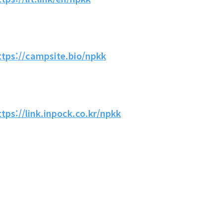
ttps://campsite.bio/npkk
ttps://link.inpock.co.kr/npkk