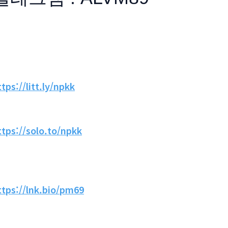
ttps://litt.ly/npkk
ttps://solo.to/npkk
ttps://lnk.bio/pm69