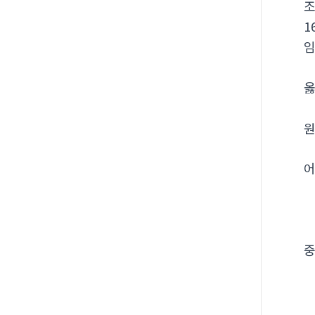
1
옳
원
어