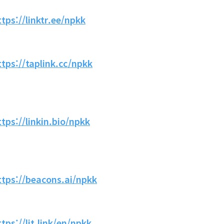
ttps://linktr.ee/npkk
ttps://taplink.cc/npkk
ttps://linkin.bio/npkk
ttps://beacons.ai/npkk
ttps://lit.link/en/npkk