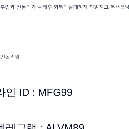
부인과 전문의가 낙태후 회복되실때까지 책임지고 복용
우먼온리원
라인 ID : MFG99
텔레그램 : ALVM89