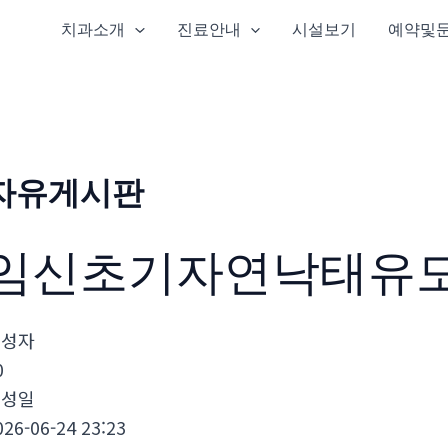
치과소개
진료안내
시설보기
예약및
자유게시판
임신초기자연낙태유
작성자
0
작성일
026-06-24 23:23