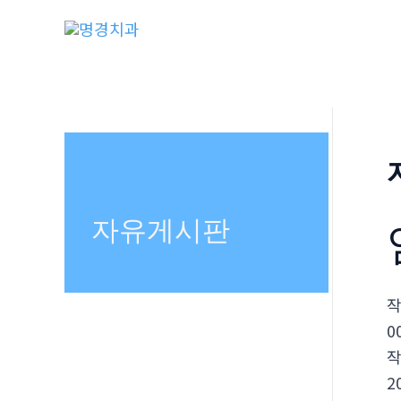
콘
텐
츠
로
건
너
뛰
기
자유게시판
0
2