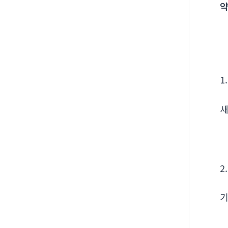
약
1
새
2
기