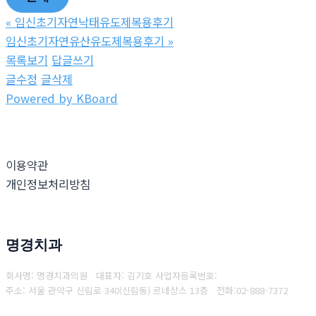
«
임신초기자연낙태유도제복용후기
임신초기자연유산유도제복용후기
»
목록보기
답글쓰기
글수정
글삭제
Powered by KBoard
이용약관
개인정보처리방침
명경치과
회사명: 명경치과의원 대표자: 김기호
사업자등록번호:
주소: 서울 관악구 신림로 340(신림동) 르네상스 13층
전화:
02-888-7372
Copyright © 2025 명경치과. All rights reserved.
Created by
Yescall.com
[
관리자
]