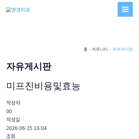
콘
텐
Main
츠
Men
로
건
너
홈
커뮤니티
자유게시판
뛰
기
자유게시판
미프진비용및효능
작성자
00
작성일
2026-06-25 16:04
조회