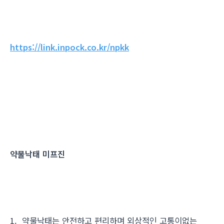
https://link.inpock.co.kr/npkk
약물낙태 미프진
1. 약물낙태는 안전하고 편리하며 외상적인 고통이없는