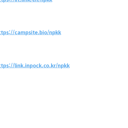
ttps://campsite.bio/npkk
ttps://link.inpock.co.kr/npkk