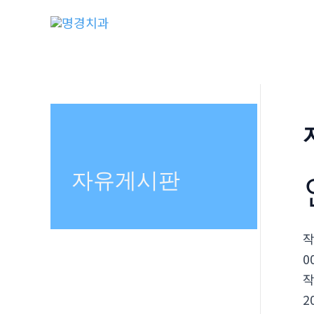
콘
텐
츠
로
건
너
뛰
기
자유게시판
0
2