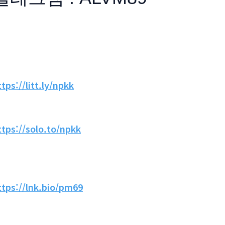
ttps://litt.ly/npkk
ttps://solo.to/npkk
ttps://lnk.bio/pm69