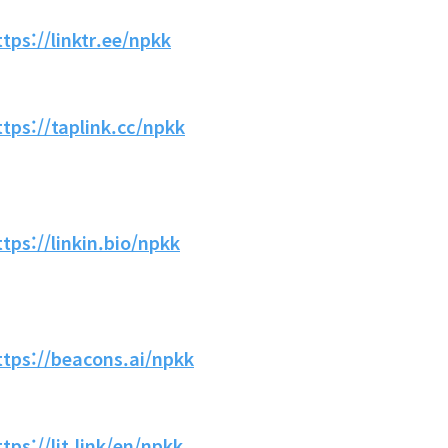
ttps://linktr.ee/npkk
ttps://taplink.cc/npkk
ttps://linkin.bio/npkk
ttps://beacons.ai/npkk
ttps://lit.link/en/npkk