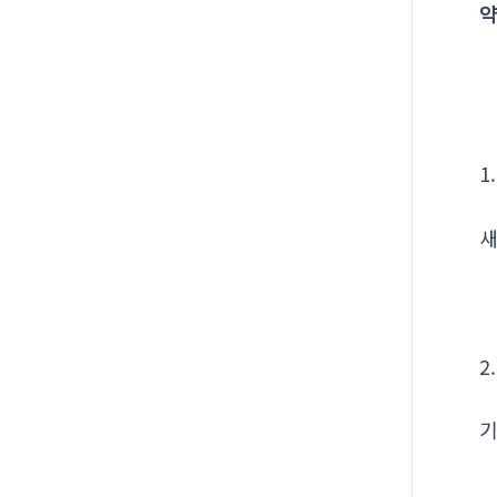
약
1
새
2
기