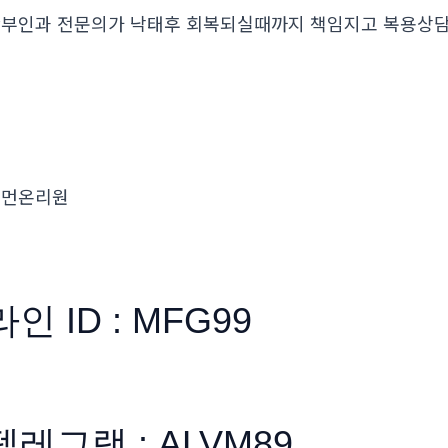
부인과 전문의가 낙태후 회복되실때까지 책임지고 복용
우먼온리원
라인 ID : MFG99
텔레그램 : ALVM89