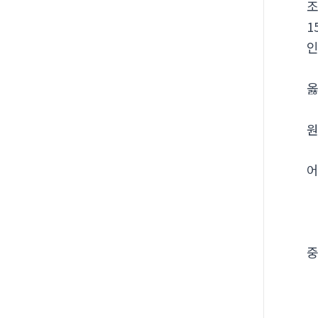
1
옳
원
어