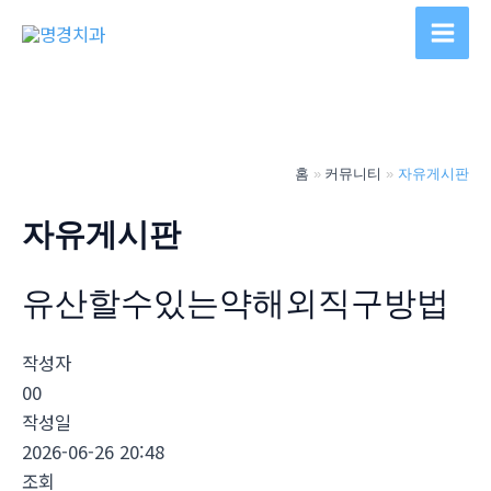
콘
텐
Main
츠
Men
로
건
너
홈
커뮤니티
자유게시판
뛰
기
자유게시판
유산할수있는약해외직구방법
작성자
00
작성일
2026-06-26 20:48
조회