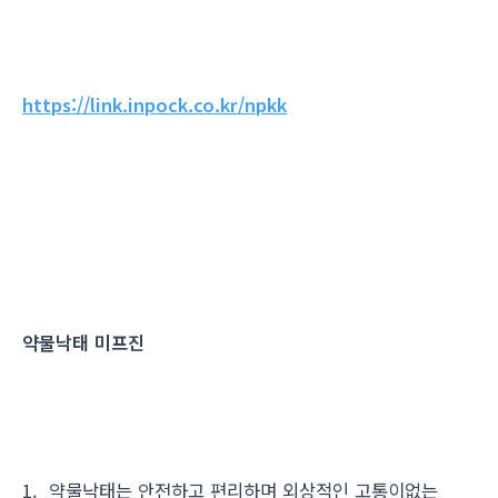
https://link.inpock.co.kr/npkk
약물낙태 미프진
1. 약물낙태는 안전하고 편리하며 외상적인 고통이없는