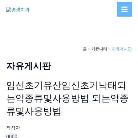
콘
텐
Main
츠
Men
로
건
너
홈
커뮤니티
자유게시판
뛰
기
자유게시판
임신초기유산임신초기낙태되
는약종류및사용방법 되는약종
류및사용방법
작성자
0000