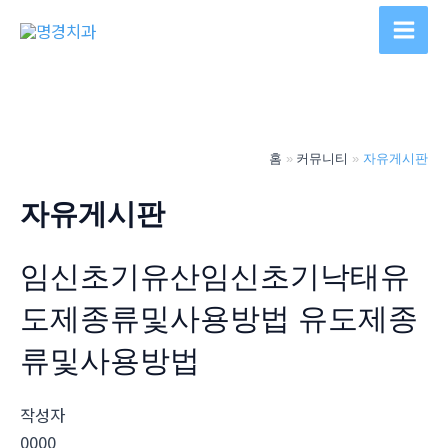
콘
텐
Main
츠
Men
로
건
너
홈
커뮤니티
자유게시판
뛰
기
자유게시판
임신초기유산임신초기낙태유
도제종류및사용방법 유도제종
류및사용방법
작성자
0000