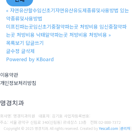
«
자연유산할수임신초기자연유산유도제종류및사용방법 있는
약종류및사용방법
미프진파는곳임신초기중절약파는곳 처방비용 임신중절약파
는곳 처방비용 낙태알약파는곳 처방비용 처방비용
»
목록보기
답글쓰기
글수정
글삭제
Powered by KBoard
이용약관
개인정보처리방침
명경치과
회사명: 명경치과의원 대표자: 김기호
사업자등록번호:
주소: 서울 관악구 신림로 340(신림동) 르네상스 13층
전화:
02-888-7372
Copyright © 2025 명경치과. All rights reserved.
Created by
Yescall.com
[
관리자
]