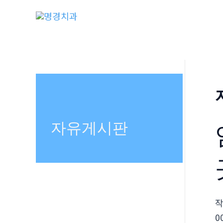
콘
텐
츠
로
건
너
뛰
기
자유게시판
0