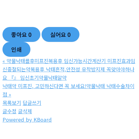
좋아요
0
싫어요
0
인쇄
«
약물낙태를후미프진복용후 임신가능시간계산기 미프진효과임
신중절되는약복용후 낙태흔적,안전성 유착방지제 꼭맞아야하나
요 『』 임신초기약물낙­태알약
낙태약 미프진, 고민하신다면 꼭 보세요!약물낙­태 낙­태수술차이
점
»
목록보기
답글쓰기
글수정
글삭제
Powered by KBoard