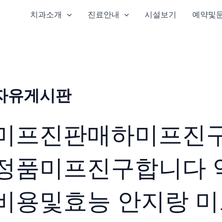
치과소개
진료안내
시설보기
예약및
자유게시판
미프진판매하미프진구합
정품미프진구합니다 
비용및효능 안지랑 미