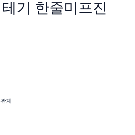
임테기 한줄미­프진
후관계