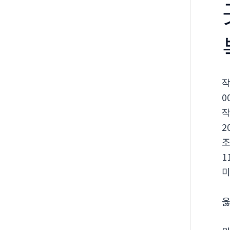
0
2
1
미
옳