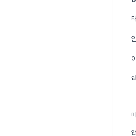
심
미
안