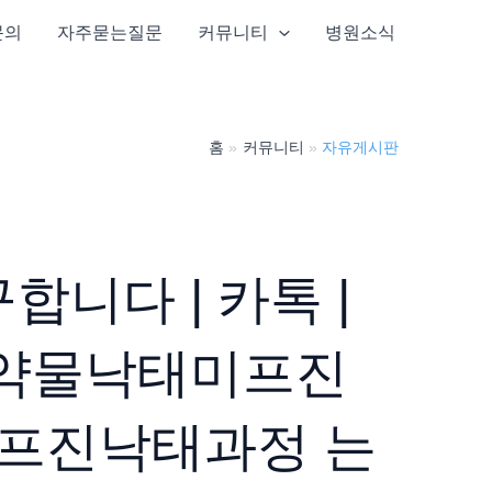
문의
자주묻는질문
커뮤니티
병원소식
홈
커뮤니티
자유게시판
니다 | 카톡 |
약물낙태미프진
프진낙­태과정 는