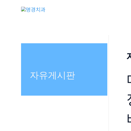
콘
텐
츠
로
건
너
뛰
기
자유게시판