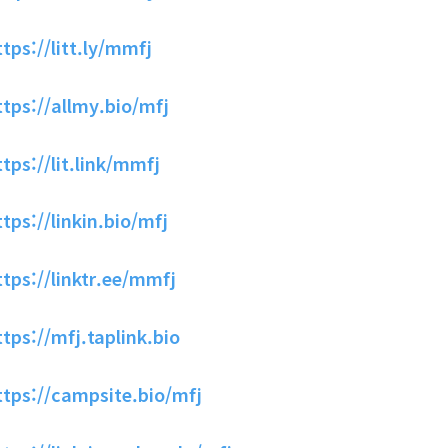
ttps://litt.ly/mmfj
ttps://allmy.bio/mfj
ttps://lit.link/mmfj
ttps://linkin.bio/mfj
ttps://linktr.ee/mmfj
ttps://mfj.taplink.bio
ttps://campsite.bio/mfj