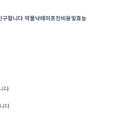
미프진구합니다 약물낙태미프진비용및효능
립니다
립니다