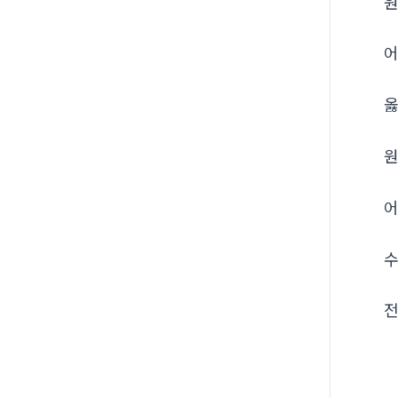
원
어
옳
원
어
수
전