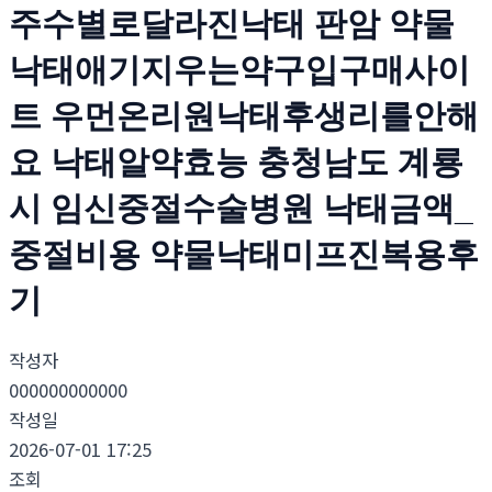
주수별로달라진낙­태 판암 약물
낙태애기지우는약구입구매사이
트 우먼온리원낙태후생리를안해
요 낙­태알약효능 충청남도 계룡
시 임신중절수술병원 낙태금액_
중절비용 약물낙태미프진복용후
기
작성자
000000000000
작성일
2026-07-01 17:25
조회