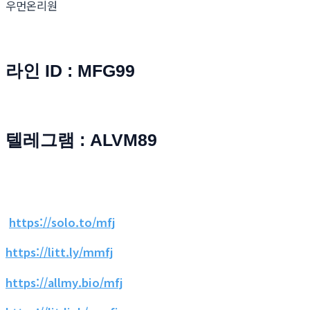
우먼온리원
라인 ID : MFG99
텔레그램 : ALVM89
https://solo.to/mfj
https://litt.ly/mmfj
https://allmy.bio/mfj