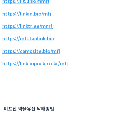
https://lit.link/mmfj
https://linkin.bio/mfj
https://linktr.ee/mmfj
https://mfj.taplink.bio
https://campsite.bio/mfj
https://link.inpock.co.kr/mfj
미프진 약물유산 낙태방법