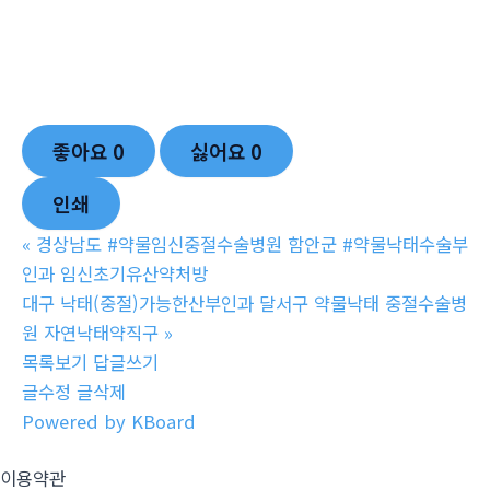
좋아요
0
싫어요
0
인쇄
«
경상남도 #약물임신중절수술병원 함안군 #약물낙태수술부
인과 임신초기유산약처방
대구 낙태(중절)가능한산부인과 달서구 약물낙태 중절수술병
원 자연낙­태약직구
»
목록보기
답글쓰기
글수정
글삭제
Powered by KBoard
이용약관