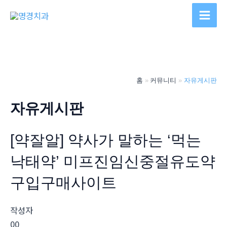
콘
텐
Main
츠
Men
로
건
너
홈
커뮤니티
자유게시판
뛰
기
자유게시판
[약잘알] 약사가 말하는 ‘먹는
낙태약’ 미프진임신중절유도약
구입구매사이트
작성자
00