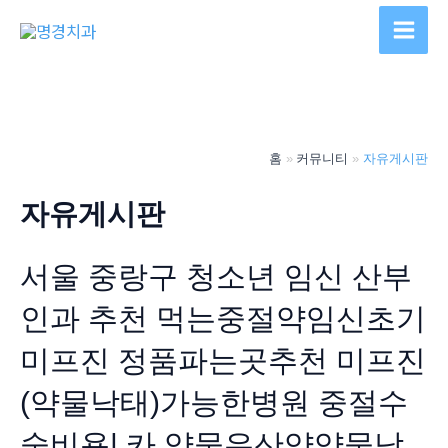
콘
텐
Main
츠
Men
로
건
너
홈
커뮤니티
자유게시판
뛰
기
자유게시판
서울 중랑구 청소년 임신 산부
인과 추천 먹는중절약임신초기
미프진 정품파는곳추천 미프진
(약물낙태)가능한병원 중절수
술비용| 카 약물유산약약물낙