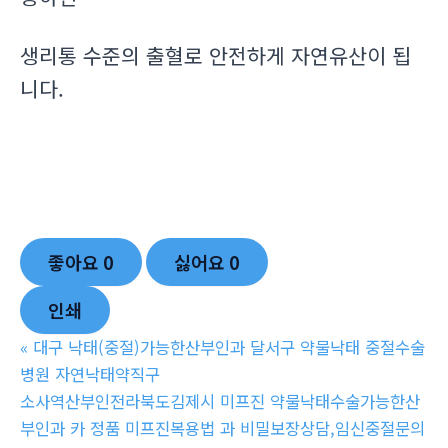
생리통 수준의 출혈로 안전하게 자연유산이 됩
니다.
좋아요
0
싫어요
0
인쇄
«
대구 낙태(중절)가능한산부인과 달서구 약물낙태 중절수술
병원 자연낙­태약직구
소사역산부인전라북도김제시 미프진 약물낙태수술가능한산
부인과 카 정품 미­프진복용법 과 비밀보장상담,임신중절문의