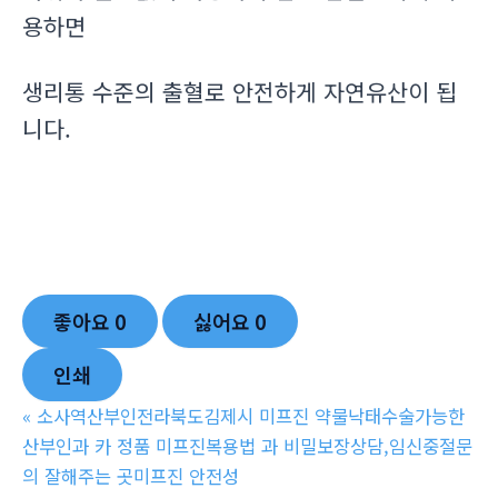
용하면
생리통 수준의 출혈로 안전하게 자연유산이 됩
니다.
좋아요
0
싫어요
0
인쇄
«
소사역산부인전라북도김제시 미프진 약물낙태수술가능한
산부인과 카 정품 미­프진복용법 과 비밀보장상담,임신중절문
의 잘해주는 곳미­프진 안전성