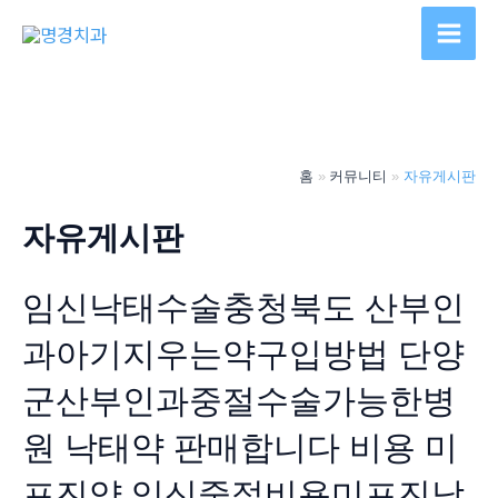
콘
텐
Main
츠
Men
로
건
너
홈
커뮤니티
자유게시판
뛰
기
자유게시판
임신낙태수술충청북도 산부인
과아기지우는약구입방법 단양
군산부인과중절수술가능한병
원 낙­태약 판매합니다 비용 미
프진약 임신중절비용미프진낙