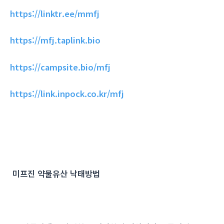
https://linktr.ee/mmfj
https://mfj.taplink.bio
https://campsite.bio/mfj
https://link.inpock.co.kr/mfj
미프진 약물유산 낙태방법