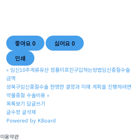
좋아요
0
싫어요
0
인쇄
«
임신10주계류유산 정품미프진구입하는방법임신중절수술
금액
성북구임신중절수술 현명한 결정과 미래 계획을 진행하려면
약물중절 수술비용
»
목록보기
답글쓰기
글수정
글삭제
Powered by KBoard
이용약관