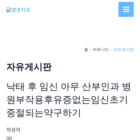
콘
텐
Main
츠
Men
로
건
너
홈
커뮤니티
자유게시판
뛰
기
자유게시판
낙태 후 임신 아무 산부인과 병
원부작용후유증없는임신초기
중절되는약구하기
작성자
00