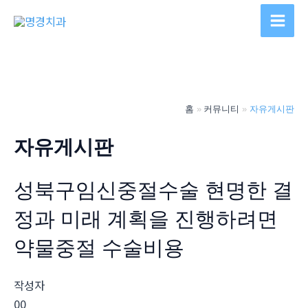
콘
텐
Main
츠
Men
로
건
너
홈
커뮤니티
자유게시판
뛰
기
자유게시판
성북구임신중절수술 현명한 결
정과 미래 계획을 진행하려면
약물중절 수술비용
작성자
00