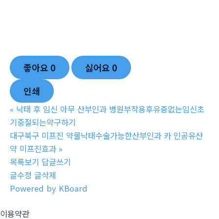
좋아요
0
싫어요
0
인쇄
«
낙태 후 임신 아무 산부인과 병원부작용후유증없는임신초
기중절되는약구하기
대구북구 미프진 약물낙태수술가능한산부인과 카 인공유산
약 미­프진효과
»
목록보기
답글쓰기
글수정
글삭제
Powered by KBoard
이용약관