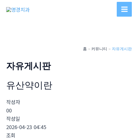
콘
텐
Main
츠
Men
로
건
너
홈
커뮤니티
자유게시판
뛰
기
자유게시판
유산약이란
작성자
00
작성일
2026-04-23 04:45
조회