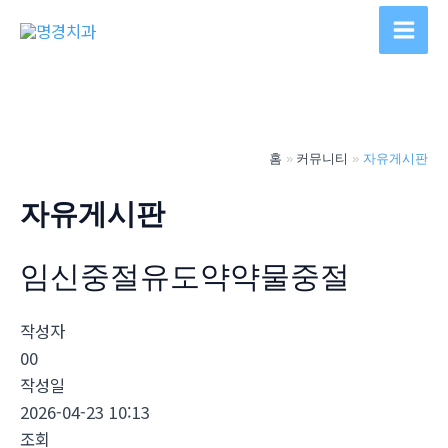
콘
텐
Main
츠
Men
로
건
너
홈
커뮤니티
자유게시판
뛰
기
자유게시판
임신중절유도약약물중절
작성자
00
작성일
2026-04-23 10:13
조회