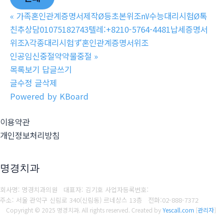
«
가족혼인관계증명서제작Ø등초본위조㎵수능대리시험Ø톡
친추상담01075182743텔레:+8210-5764-4481납세증명서
위조λ각종대리시험ず혼인관계증명서위조
인공임신중절약약물중절
»
목록보기
답글쓰기
글수정
글삭제
Powered by KBoard
이용약관
개인정보처리방침
명경치과
회사명: 명경치과의원 대표자: 김기호
사업자등록번호:
주소: 서울 관악구 신림로 340(신림동) 르네상스 13층
전화:
02-888-7372
Copyright © 2025 명경치과. All rights reserved.
Created by
Yescall.com
[
관리자
]