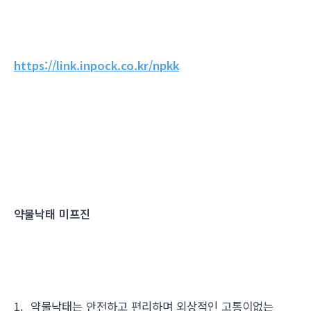
https://link.inpock.co.kr/npkk
약물낙태 미프진
1. 약물낙태는 안전하고 편리하며 외상적인 고통이없는