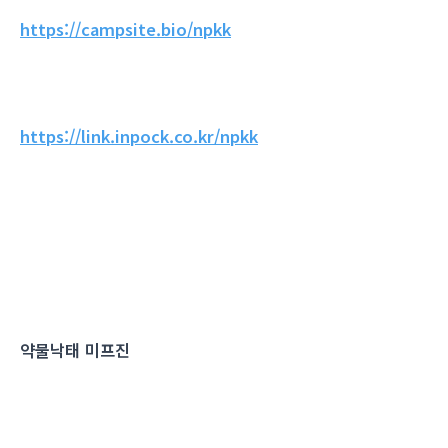
https://campsite.bio/npkk
https://link.inpock.co.kr/npkk
약물낙태 미프진