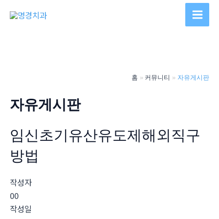
콘
텐
Main
츠
Men
로
건
너
홈
커뮤니티
자유게시판
뛰
기
자유게시판
임신초기유산유도제해외직구
방법
작성자
00
작성일