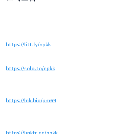
https://litt.ly/npkk
https://solo.to/npkk
https://lnk.bio/pm69
https://linktr.ee/npkk