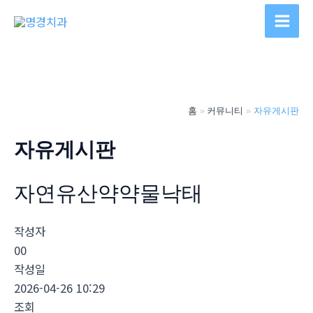
콘
텐
Main
츠
Men
로
건
너
홈
커뮤니티
자유게시판
뛰
기
자유게시판
자연유산약약물낙태
작성자
00
작성일
2026-04-26 10:29
조회