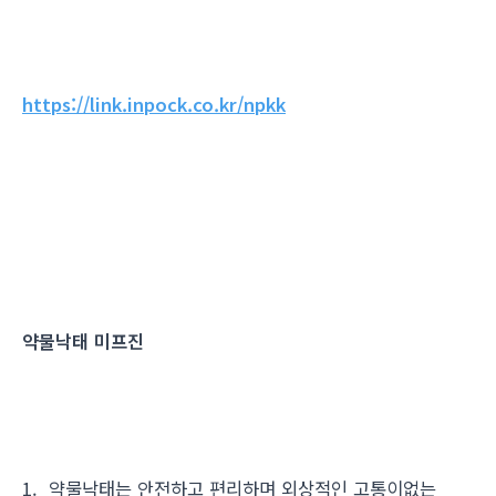
https://link.inpock.co.kr/npkk
약물낙태 미프진
1. 약물낙태는 안전하고 편리하며 외상적인 고통이없는