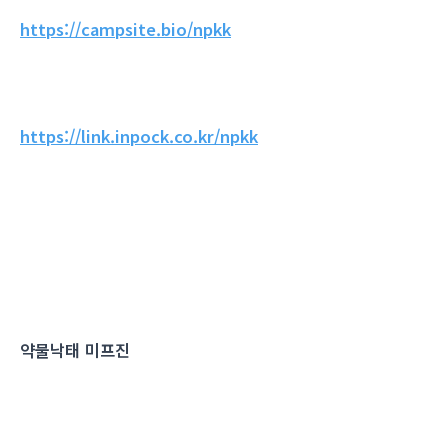
https://campsite.bio/npkk
https://link.inpock.co.kr/npkk
약물낙태 미프진