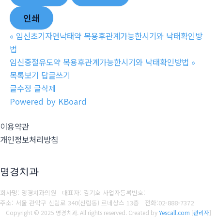
인쇄
«
임신초기자연낙태약 복용후관계가능한시기와 낙태확인방
법
임신중절유도약 복용후관계가능한시기와 낙태확인방법
»
목록보기
답글쓰기
글수정
글삭제
Powered by KBoard
이용약관
개인정보처리방침
명경치과
회사명: 명경치과의원 대표자: 김기호
사업자등록번호:
주소: 서울 관악구 신림로 340(신림동) 르네상스 13층
전화:
02-888-7372
Copyright © 2025 명경치과. All rights reserved.
Created by
Yescall.com
[
관리자
]