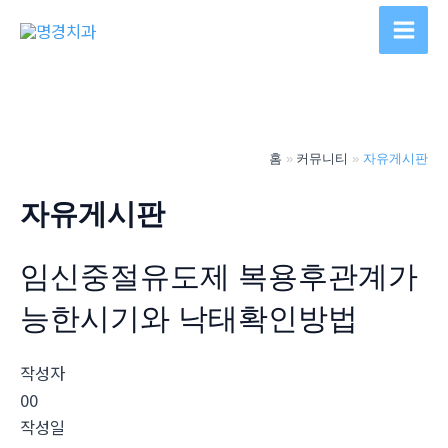
콘
텐
Main
츠
Men
로
건
너
홈
커뮤니티
자유게시판
뛰
기
자유게시판
임신중절유도제 복용후관계가
능한시기와 낙태확인방법
작성자
00
작성일