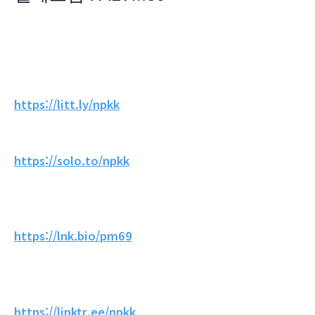
https://litt.ly/npkk
https://solo.to/npkk
https://lnk.bio/pm69
https://linktr.ee/npkk