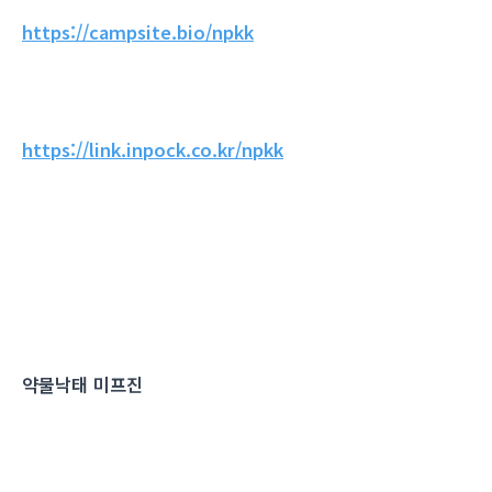
https://campsite.bio/npkk
https://link.inpock.co.kr/npkk
약물낙태 미프진