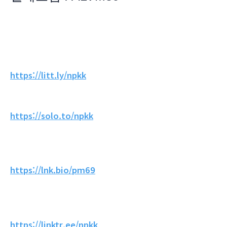
https://litt.ly/npkk
https://solo.to/npkk
https://lnk.bio/pm69
https://linktr.ee/npkk