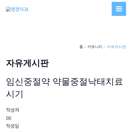
콘
텐
Main
츠
Men
로
건
너
홈
커뮤니티
자유게시판
뛰
기
자유게시판
임신중절약 약물중절낙태치료
시기
작성자
00
작성일