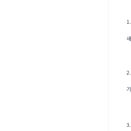
1
새
2
기
3