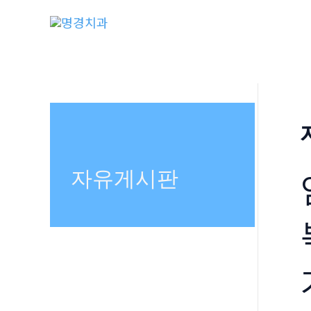
콘
텐
츠
로
건
너
뛰
기
자유게시판