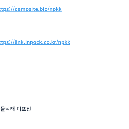
ttps://campsite.bio/npkk
ttps://link.inpock.co.kr/npkk
물낙태 미프진