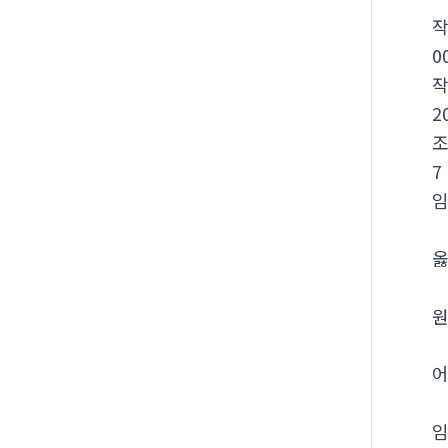
0
2
7
옳
원
어