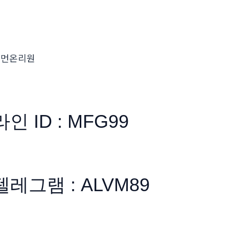
우먼온리원
라인 ID : MFG99
텔레그램 : ALVM89