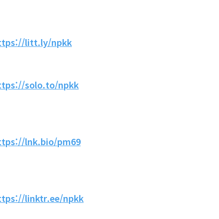
ttps://litt.ly/npkk
ttps://solo.to/npkk
ttps://lnk.bio/pm69
ttps://linktr.ee/npkk