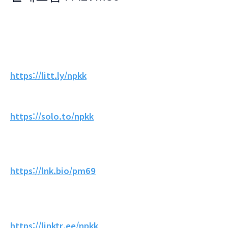
https://litt.ly/npkk
https://solo.to/npkk
https://lnk.bio/pm69
https://linktr.ee/npkk