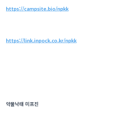
https://campsite.bio/npkk
https://link.inpock.co.kr/npkk
약물낙태 미프진