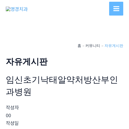
콘
텐
Main
츠
Men
로
건
너
홈
커뮤니티
자유게시판
뛰
기
자유게시판
임신초기낙태알약처방산부인
과병원
작성자
00
작성일