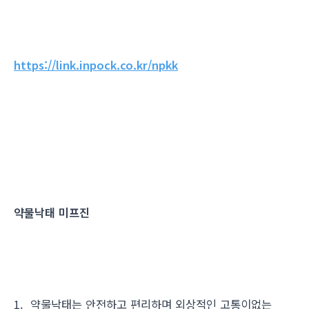
https://link.inpock.co.kr/npkk
약물낙태 미프진
1. 약물낙태는 안전하고 편리하며 외상적인 고통이없는