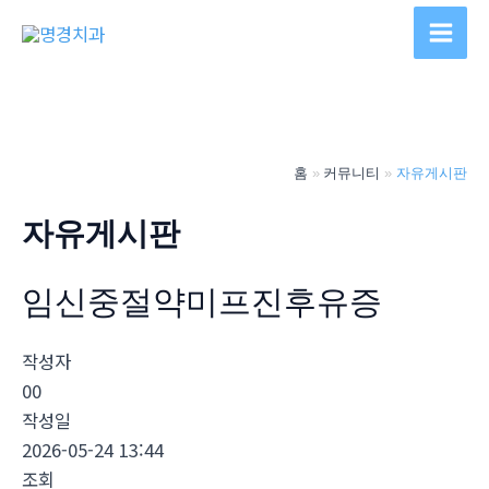
콘
텐
Main
츠
Men
로
건
너
홈
커뮤니티
자유게시판
뛰
기
자유게시판
임신중절약미프진후유증
작성자
00
작성일
2026-05-24 13:44
조회