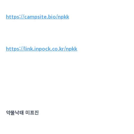
https://campsite.bio/npkk
https://link.inpock.co.kr/npkk
약물낙태 미프진