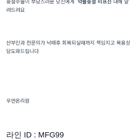
중절수술이 부담스러운 당신에게
약물중절 미프진
대해 알
려드려요
산부인과 전문의가 낙태후 회복되실때까지 책임지고 복용상
담도와드립니다
우먼온리원
라인 ID : MFG99