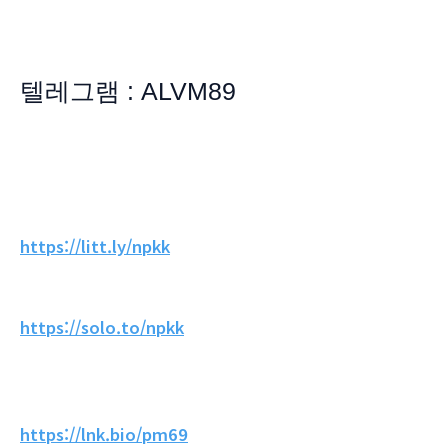
텔레그램 : ALVM89
https://litt.ly/npkk
https://solo.to/npkk
https://lnk.bio/pm69