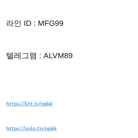
라인 ID : MFG99
텔레그램 : ALVM89
https://litt.ly/npkk
https://solo.to/npkk