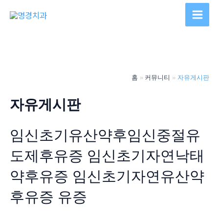
콘
텐
Main
츠
Men
로
건
너
홈
커뮤니티
자유게시판
뛰
기
자유게시판
임신초기유산약후임신중절유
도제후유증 임신초기자연낙태
약후유증 임신초기자연유산약
후유증 유증