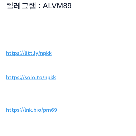
텔레그램 : ALVM89
https://litt.ly/npkk
https://solo.to/npkk
https://lnk.bio/pm69