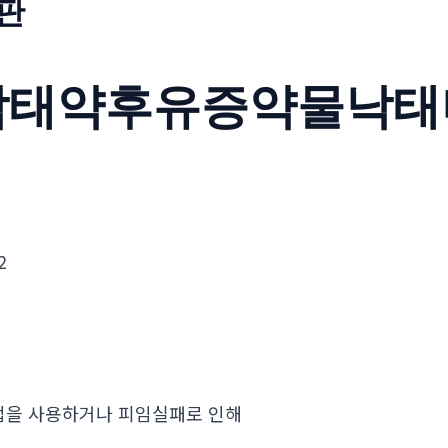
판
낙태약후유증약물낙태
2
증
법을 사용하거나 피임실패로 인해