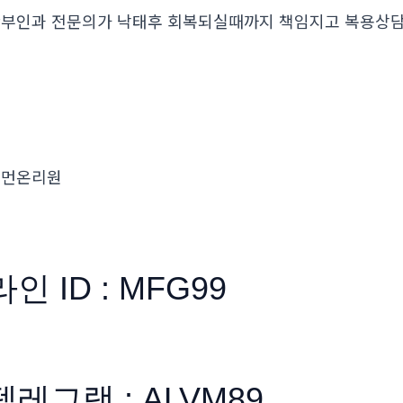
부인과 전문의가 낙태후 회복되실때까지 책임지고 복용
우먼온리원
라인 ID : MFG99
텔레그램 : ALVM89