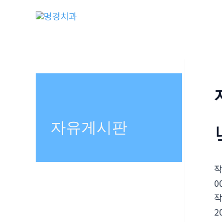
콘
텐
츠
로
건
너
뛰
기
자유게시판
0
2