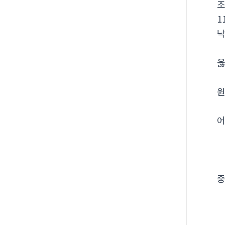
1
옳
원
어