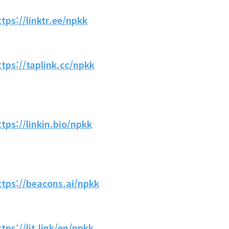
ttps://linktr.ee/npkk
ttps://taplink.cc/npkk
ttps://linkin.bio/npkk
ttps://beacons.ai/npkk
ttps://lit.link/en/npkk