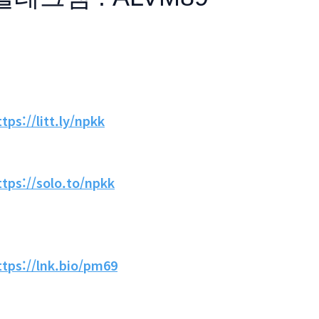
ttps://litt.ly/npkk
ttps://solo.to/npkk
ttps://lnk.bio/pm69