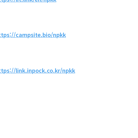
ttps://campsite.bio/npkk
ttps://link.inpock.co.kr/npkk