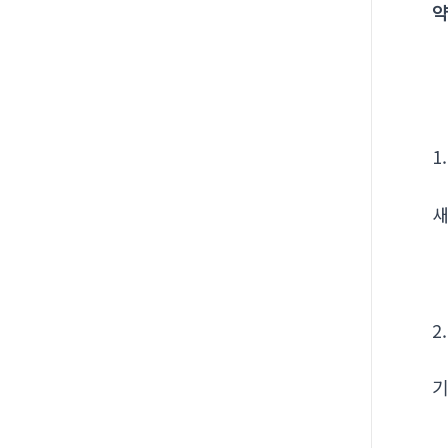
약
1
새
2
기