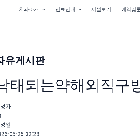
치과소개
진료안내
시설보기
예약및
자유게시판
낙태되는약해외직구
작성자
0
작성일
026-05-25 02:28