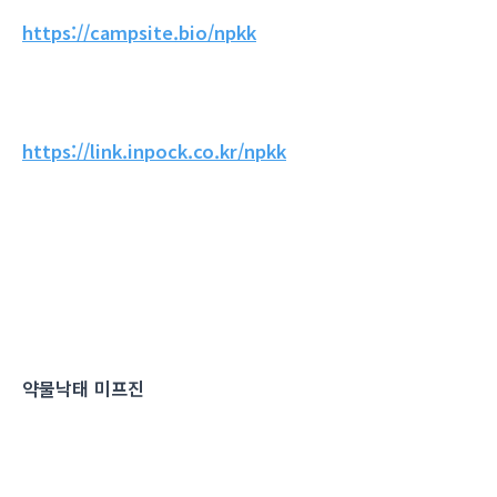
https://campsite.bio/npkk
https://link.inpock.co.kr/npkk
약물낙태 미프진