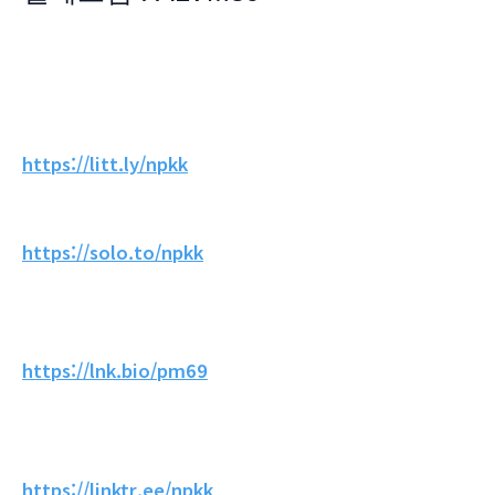
https://litt.ly/npkk
https://solo.to/npkk
https://lnk.bio/pm69
https://linktr.ee/npkk