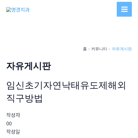
콘
텐
Main
츠
Men
로
건
너
홈
커뮤니티
자유게시판
뛰
기
자유게시판
임신초기자연낙태유도제해외
직구방법
작성자
00
작성일