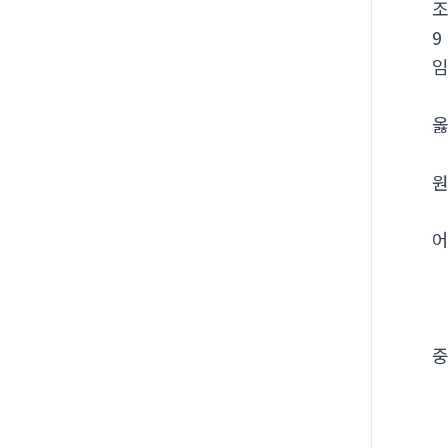
9
옳
원
어