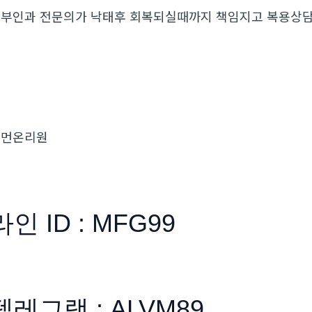
부인과 전문의가 낙태후 회복되실때까지 책임지고 복용
우먼온리원
라인 ID : MFG99
텔레그램 : ALVM89