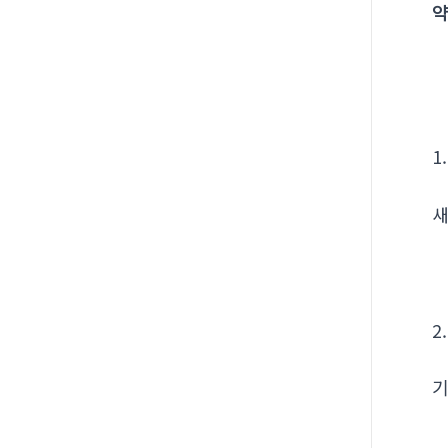
약
1
새
2
기