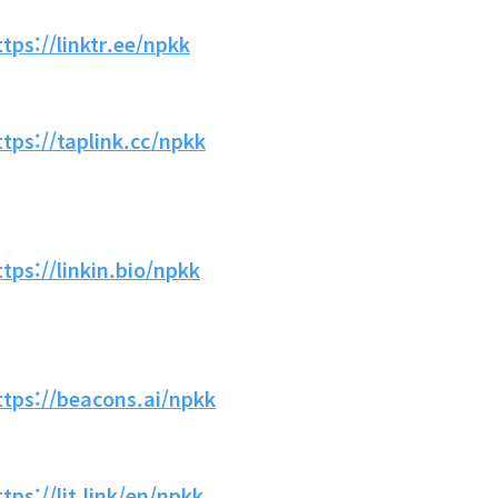
ttps://linktr.ee/npkk
ttps://taplink.cc/npkk
ttps://linkin.bio/npkk
ttps://beacons.ai/npkk
ttps://lit.link/en/npkk