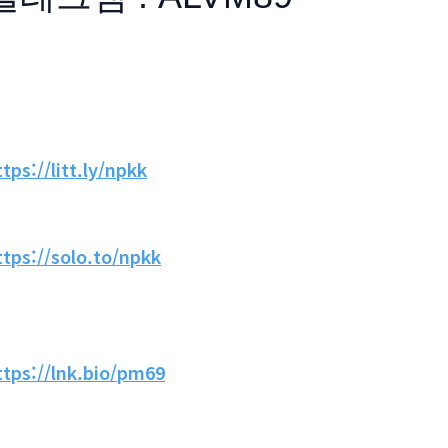
ttps://litt.ly/npkk
ttps://solo.to/npkk
ttps://lnk.bio/pm69