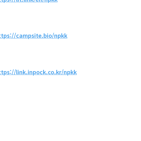
ttps://campsite.bio/npkk
ttps://link.inpock.co.kr/npkk