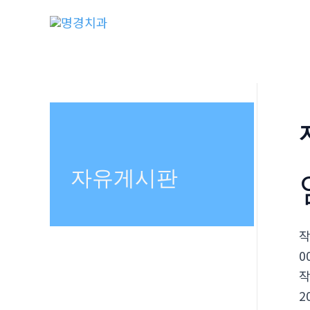
콘
텐
츠
로
건
너
뛰
기
자유게시판
0
2