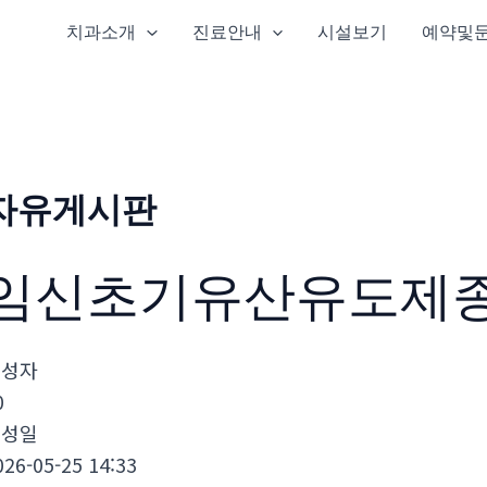
치과소개
진료안내
시설보기
예약및
자유게시판
임신초기유산유도제
작성자
0
작성일
026-05-25 14:33